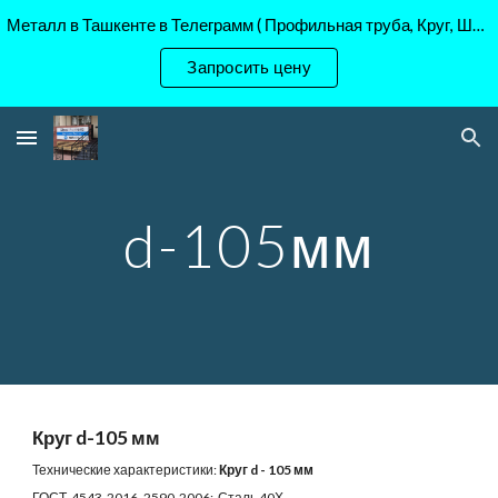
Металл в Ташкенте в Телеграмм ( Профильная труба, Круг, Шестигранник Ст45, 40Х, )
Skip to main content
Skip to navigation
Запросить цену
d-105мм
Круг d-105 мм
Технические характеристики:
Круг d - 105 мм
ГОСТ 4543-2016, 2590-2006; Сталь 40Х