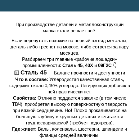
При производстве деталей и металлоконструкций
марка стали решает всё.
Если перепутать похожие на первый взгляд металлы,
деталь либо треснет на морозе, либо сотрется за пару
месяцев.
Разбираем три главные «рабочие лошадки»
промышленности:
Сталь 45
,
40Х
и
09Г2С
👇
Сталь 45
1️⃣
— Баланс прочности и доступности
Что в составе:
Углеродистая качественная сталь,
содержит около 0,45% углерода. Легирующих добавок в
ней практически нет.
Свойства:
Отлично поддается закалке (в том числе
ТВЧ), приобретая высокую поверхностную твердость
при вязкой сердцевине.
Но!
Плохо прокаливается на
большую глубину в крупных деталях и считается
трудносвариваемой (требует подогрева).
Где живет:
Валы, коленвалы, шестерни, шпиндели и
фланцы средней величины.