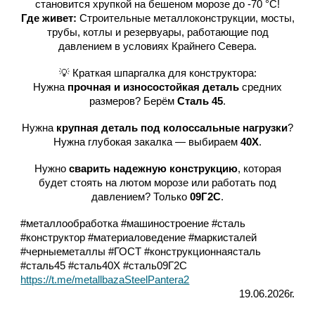
становится хрупкой на бешеном морозе до -70 °C!
Где живет:
Строительные металлоконструкции, мосты,
трубы, котлы и резервуары, работающие под
давлением в условиях Крайнего Севера.
💡 Краткая шпаргалка для конструктора:
Нужна
прочная и износостойкая деталь
средних
размеров? Берём
Сталь 45
.
Нужна
крупная деталь под колоссальные нагрузки
?
Нужна глубокая закалка — выбираем
40Х
.
Нужно
сварить надежную конструкцию
, которая
будет стоять на лютом морозе или работать под
давлением? Только
09Г2С
.
#металлообработка #машиностроение #сталь
#конструктор #материаловедение #маркисталей
#черныеметаллы #ГОСТ #конструкционнаясталь
#сталь45 #сталь40Х #сталь09Г2С
https://t.me/metallbazaSteelPantera2
19.06.2026г.