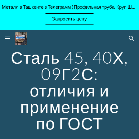
Металл в Ташкенте в Телеграмм ( Профильная труба, Круг, Шестигранник Ст45, 40Х, )
Skip to main content
Skip to navigation
Запросить цену
Сталь 45, 40Х,
09Г2С:
отличия и
применение
по ГОСТ