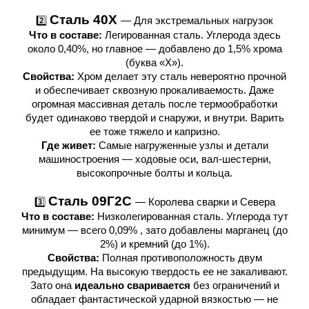
Сталь 40Х
2️⃣
— Для экстремальных нагрузок
Что в составе:
Легированная сталь. Углерода здесь
около 0,40%, но главное — добавлено до 1,5% хрома
(буква «Х»).
Свойства:
Хром делает эту сталь невероятно прочной
и обеспечивает сквозную прокаливаемость. Даже
огромная массивная деталь после термообработки
будет одинаково твердой и снаружи, и внутри. Варить
ее тоже тяжело и капризно.
Где живет:
Самые нагруженные узлы и детали
машиностроения — ходовые оси, вал-шестерни,
высокопрочные болты и кольца.
Сталь 09Г2С
3️⃣
— Королева сварки и Севера
Что в составе:
Низколегированная сталь. Углерода тут
минимум — всего 0,09% , зато добавлены марганец (до
2%) и кремний (до 1%).
Свойства:
Полная противоположность двум
предыдущим. На высокую твердость ее не закаливают.
Зато она
идеально сваривается
без ограничений и
обладает фантастической ударной вязкостью — не