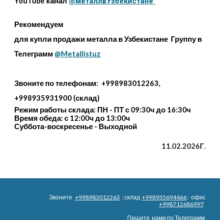
YouTube канал
@металлвУзбекистане
Рекомендуем
для купли продажи металла в Узбекистане Группу в
Телеграмм
@Metallistuz
Звоните по телефонам: +998983012263,
+998935931900 (склад)
Режим работы склада: ПН - ПТ с 09:30ч до 16:30ч
Время обеда: с 12:00ч до 13:00ч
Суббота-воскресенье - Выходной
11.02.2026Г
.
Звоните
+998983012263
; склад
+998935694466
; офис
+998712686997
Пишите нами по
Телеграмм