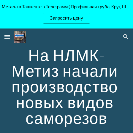
Металл в Ташкенте в Телеграмм ( Профильная труба, Круг, Шестигранник Ст45, 40Х, )
Skip to main content
Skip to navigation
Запросить цену
На НЛМК-
Метиз начали 
производство 
новых видов 
саморезов