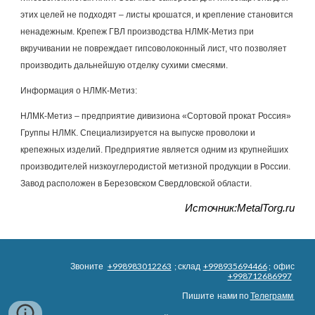
этих целей не подходят – листы крошатся, и крепление становится 
ненадежным. Крепеж ГВЛ производства НЛМК-Метиз при 
вкручивании не повреждает гипсоволоконный лист, что позволяет 
производить дальнейшую отделку сухими смесями.
Информация о НЛМК-Метиз:
НЛМК-Метиз – предприятие дивизиона «Сортовой прокат Россия» 
Группы НЛМК. Специализируется на выпуске проволоки и 
крепежных изделий. Предприятие является одним из крупнейших 
производителей низкоуглеродистой метизной продукции в России. 
Завод расположен в Березовском Свердловской области.
Источник:MetalTorg.ru
Звоните
+998983012263
; склад
+998935694466
; офис
+998712686997
Пишите нами по
Телеграмм