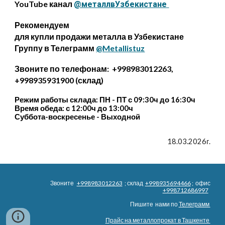
YouTube канал
@металлвУзбекистане
Рекомендуем
для купли продажи металла в Узбекистане
Группу в Телеграмм
@Metallistuz
Звоните по телефонам: +998983012263,
+998935931900 (склад)
Режим работы склада: ПН - ПТ с 09:30ч до 16:30ч
Время обеда: с 12:00ч до 13:00ч
Суббота-воскресенье - Выходной
18.03.2026г.
Звоните
+998983012263
; склад
+998935694466
; офис
+998712686997
Пишите нами по
Телеграмм
Прайс на металлопрокат в Ташкенте