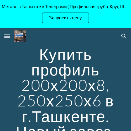
Металл в Ташкенте в Телеграмм ( Профильная труба, Круг, Шестигранник Ст45, 40Х, )
Skip to main content
Skip to navigation
Запросить цену
Купить
профиль
200х200х8,
250х250х6 в
г.Ташкенте.