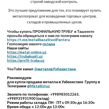
строгий заводской контроль.
Это лучшее предложение для тех, кто планирует купить
металлопрокат для возведения торговых центров,
складов и промышленных цехов.
Чтобы купить ПРОФИЛЬНУЮ ТРУБУ в Ташкенте
просьба обращаться к нам по телеграмм каналу
https://t.me/metallbazaSteelPantera
Геопозиция нашего
склада
Наши сайты
https://metal-online.uz
https://trubakupit.uz
https://profil-truba.uz
YouTube канал
@металлвУзбекистане
Рекомендуем
для купли продажи металла в Узбекистане Группу в
Телеграмм
@Metallistuz
Звоните по телефонам: +998983012263,
+998935931900 (склад)
Режим работы склада: ПН - ПТ с 09:30ч до 16:30ч
Время обеда: с 12:00ч до 13:00ч