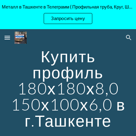
Металл в Ташкенте в Телеграмм ( Профильная труба, Круг, Шестигранник Ст45, 40Х, )
Skip to main content
Skip to navigation
Запросить цену
Купить
профиль
180х180х8,0
150х100х6,0 в
г.Ташкенте