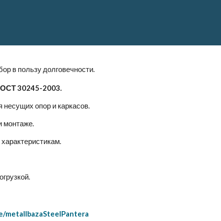
бор в пользу долговечности.
ОСТ 30245-2003.
я несущих опор и каркасов.
и монтаже.
 характеристикам.
огрузкой.
me/metallbazaSteelPantera