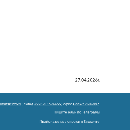
27.04.2026г.
98983012263
; склад
+998935694466
; офис
+998712686997
Пишите нами по
Телеграмм
Прайс на металлопрокат в Ташкенте