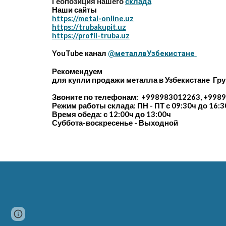
Геопозиция нашего
склада
Наши сайты
https://metal-online.uz
https://trubakupit.uz
https://profil-truba.uz
YouTube канал
@металлвУзбекистане
Рекомендуем
для купли продажи металла в Узбекистане Гру
Звоните по телефонам: +998983012263, +9989
Режим работы склада: ПН - ПТ с 09:30ч до 16:3
Время обеда: с 12:00ч до 13:00ч
Суббота-воскресенье - Выходной
Page
Google Sites
Report abuse