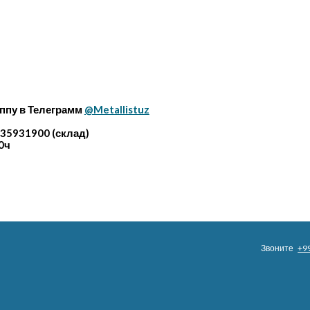
ппу в Телеграмм
@Metallistuz
35931900 (склад)
0ч
Звоните
+9