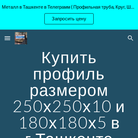
Металл в Ташкенте в Телеграмм ( Профильная труба, Круг, Шестигранник Ст45, 40Х, )
Skip to main content
Skip to navigation
Запросить цену
Купить
профиль
размером
250х250х10 и
180х180х5 в