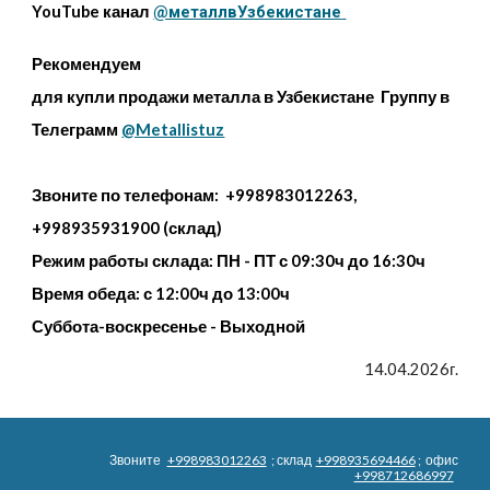
YouTube канал
@металлвУзбекистане
Рекомендуем
для купли продажи металла в Узбекистане Группу в
Телеграмм
@Metallistuz
Звоните по телефонам: +998983012263,
+998935931900 (склад)
Режим работы склада: ПН - ПТ с 09:30ч до 16:30ч
Время обеда: с 12:00ч до 13:00ч
Суббота-воскресенье - Выходной
14.04.2026г.
Звоните
+998983012263
; склад
+998935694466
; офис
+998712686997