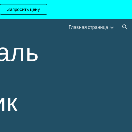
Запросить цену
ion
Главная страница
таль
ик