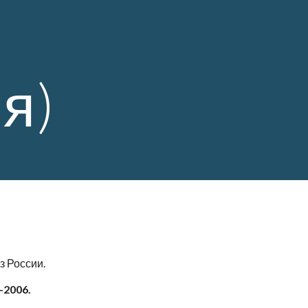
е
я)
з России.
-2006.