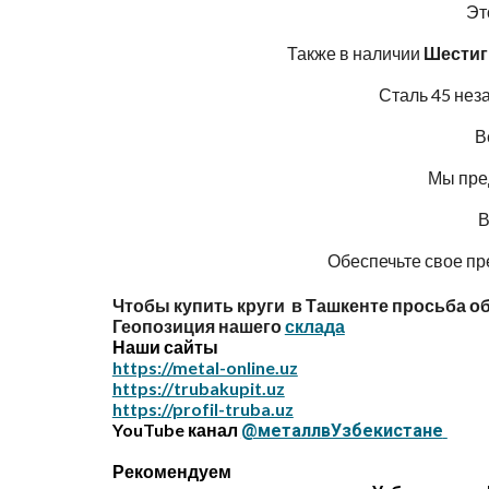
Эт
Также в наличии
Шестигр
Сталь 45 нез
В
Мы пре
В
Обеспечьте свое пр
Чтобы купить круги в Ташкенте просьба о
Геопозиция нашего
склада
Наши сайты
https://metal-online.uz
https://trubakupit.uz
https://profil-truba.uz
YouTube канал
@металлвУзбекистане
Рекомендуем