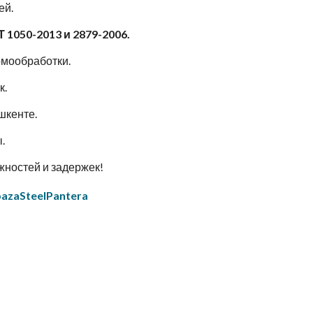
ей.
 1050-2013 и 2879-2006.
рмообработки.
к.
шкенте.
ы.
жностей и задержек!
bazaSteelPantera