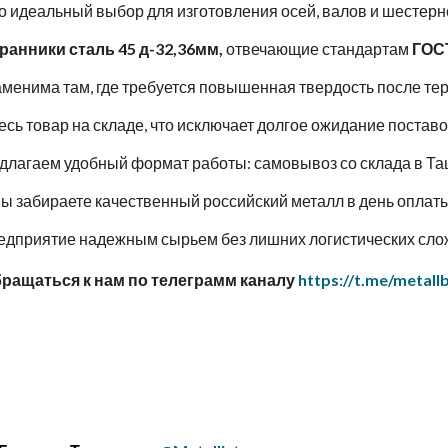
о идеальный выбор для изготовления осей, валов и шестерн
анники сталь 45 д-32,36мм,
отвечающие стандартам
ГОСТ
аменима там, где требуется повышенная твердость после те
есь товар на складе, что исключает долгое ожидание поставо
длагаем удобный формат работы: самовывоз со склада в Та
ы забираете качественный российский металл в день оплат
едприятие надежным сырьем без лишних логистических сло
бращаться к нам по телеграмм каналу
https://t.me/metall