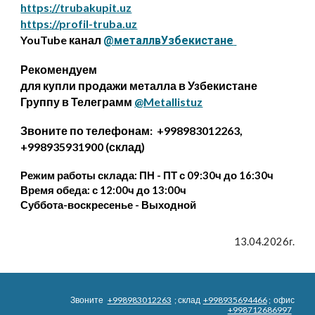
https://trubakupit.uz
https://profil-truba.uz
YouTube канал
@металлвУзбекистане
Рекомендуем
для купли продажи металла в Узбекистане
Группу в Телеграмм
@Metallistuz
Звоните по телефонам: +998983012263,
+998935931900 (склад)
Режим работы склада: ПН - ПТ с 09:30ч до 16:30ч
Время обеда: с 12:00ч до 13:00ч
Суббота-воскресенье - Выходной
13.04.2026г.
Звоните
+998983012263
; склад
+998935694466
; офис
+998712686997