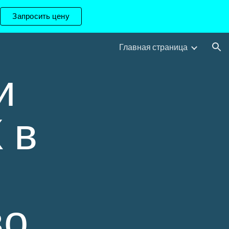
Запросить цену
ion
Главная страница
и
 в
во