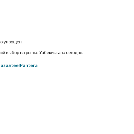
но упрощен.
ий выбор на рынке Узбекистана сегодня.
bazaSteelPantera