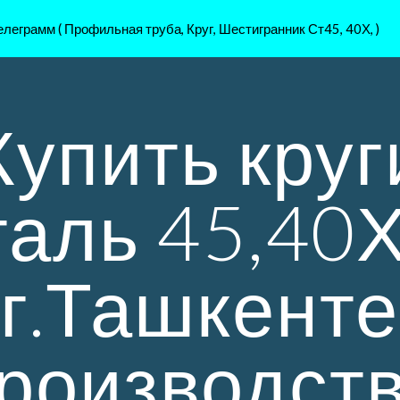
леграмм ( Профильная труба, Круг, Шестигранник Ст45, 40Х, )
ip to main content
Skip to navigat
Купить круг
таль 45,40Х
г.Ташкенте
роизводст