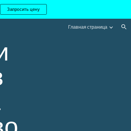
Запросить цену
ion
Главная страница
и
в
.
во