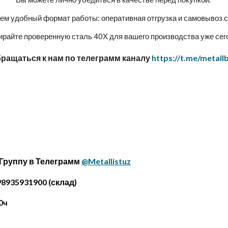
ем удобный формат работы: оперативная отгрузка и самовывоз с
райте проверенную сталь 40Х для вашего производства уже сег
бращаться к нам по телеграмм каналу
https://t.me/metall
 Группу в Телеграмм
@Metallistuz
8935931900 (склад)
0ч