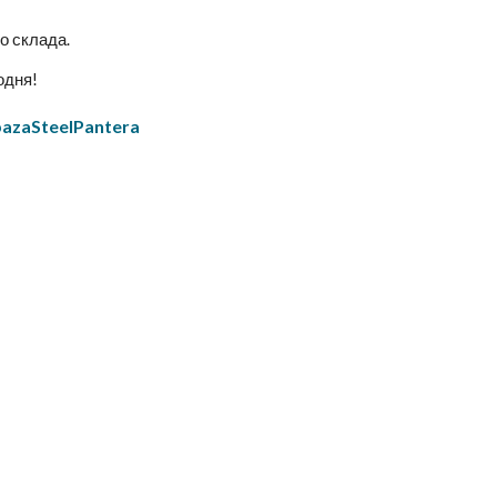
о склада.
одня!
bazaSteelPantera