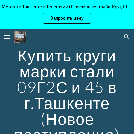
Металл в Ташкенте в Телеграмм ( Профильная труба, Круг, Шестигранник Ст45, 40Х, )
Skip to main content
Skip to navigation
Запросить цену
Купить круги
марки стали
09Г2С и 45 в
г.Ташкенте
(Новое